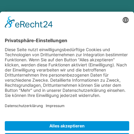
ÜBERSICHT
LEISTUNGEN
All-on-Four Tirol
Prophylaxe
Neupatienten
Zahnerhaltung
Kontakt
Zahnimplantate
Datenschutz
Zahnersatz
Impressum
Zahnästhetik
Wurzelbehandlung
Parodontologie
© 2026: Dott. John, Zahnarztpraxis St. Johann in Tirol
Made with ❤️by
Die Zahnarzt-Praxiswebsite
All-on-Four Tirol: Feste Zähne an