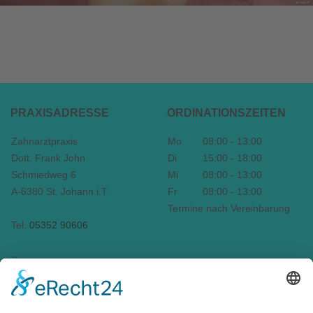
Fissurenversiegelung: wirksamer Schutz vor Karies
PRAXISADRESSE
ORDINATIONSZEITEN
Zahnarztpraxis
Mo
08:00 - 13:00
Dott. Frank John
Di
15:00 - 18:00
Schmiedweg 6
Mi
08:00 - 13:00
A-6380 St. Johann i.T.
Fr
08:00 - 13:00
Termine nach Vereinbarung
Tel.
05352 90606
ÜBERSICHT
LEISTUNGEN
All-on-Four Tirol
Prophylaxe
Neupatienten
Zahnerhaltung